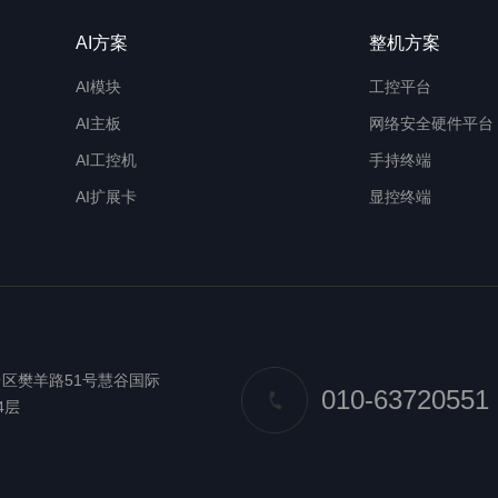
AI方案
整机方案
AI模块
工控平台
AI主板
网络安全硬件平台
AI工控机
手持终端
AI扩展卡
显控终端
区樊羊路51号慧谷国际
010-63720551
4层