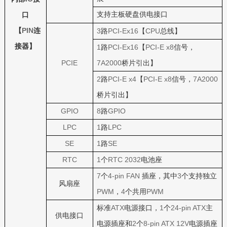
支持主板硬盘供电接口
口
PIN
【
连
3
PCI-Ex16
CPU
路
【
总线】
接器】
1
PCI-Ex16
PCI-E x8
路
【
信号，
PCIE
7A2000
桥片引出】
2
PCI-E x4
PCI-E x8
7A2000
路
【
信号，
桥片引出】
GPIO
8
GPIO
路
LPC
1
LPC
路
SE
1
SE
路
RTC
1
RTC 2032
个
电池座
7
4-pin FAN
3
个
插座，其中
个支持独立
风扇座
PWM
4
PWM
，
个共用
ATX
1
24-pin ATX
标准
电源接口，
个
主
供电接口
2
8-pin ATX 12V
电源插座和
个
电源插座