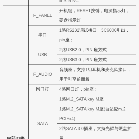
line-in NC
RESET
开机键，
按键，电源指示灯，
F_PANEL
硬盘指示灯
1
RS232
3C6000
路
调试接口，
引出，
串口
pin
座；
2
USB2.0
PIN
路
，
座方式
USB
2
USB3.0
PIN
路
，
座方式
1
音频座，支持
组耳机和麦克风接口，
F_AUDIO
用于引至前面板
网口灯
4
pin
路网口灯，
座；
1
M.2_SATA key M
路
座
1
M.2_SATA key M
(
m.2
路
座
自适应
PCIEx4)
SATA
2
SATA 3.0
路
插座，支持光驱与硬盘扩
IO
展
内部
接