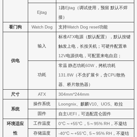
1
Ejtag
路
（调试使用，预留
默认不焊
Ejtag
接）
Watch Dog
Watch Dog reset
看门狗
支持
功能
ATX
标准
电源（默认配置），默认按键
输入
触发上电，长按关机；可硬件配置单
12V
电源供电，可配置来电自启；
供电
60W
常温
静态功耗
，拷机功耗
功耗
131.8W
CPU
（不含扩展卡，含
散热
器、桥片散热器）
ATX
304mm*244mm
尺寸
操作系统
Loongnix
V10
UOS
、麒麟
、
、欧拉
系统
固件
UEFI
自主
，可选配昆仑固件
工作温度
0℃
+55℃
5
95% RH
环境适应
～
，
～
，不凝结
性
存储温度
-40℃
+55℃, 5
95% RH
～
～
，不凝结