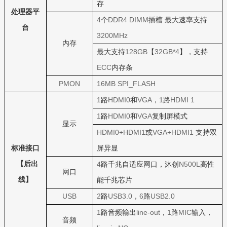
存
处理器平
4
DDR4 DIMM
个
插槽
最大速率支持
台
3200MHz
内存
128GB
32GB*4
最大支持
【
】，支持
ECC
内存条
PMON
16MB SPI_FLASH
1
HDMI0
VGA
1
HDMI 1
路
和
，
路
1
HDMI0
VGA
路
和
复制屏模式
显示
HDMI0+HDMI1
VGA+HDMI1
或
支持双
标准接口
屏异显
【后出
4
N500L
路千兆自适应网口，沐创
高性
网口
线】
能千兆芯片
USB
2
USB3.0
6
USB2.0
路
，
路
1
line-out
1
MIC
路音频输出
，
路
输入，
音频