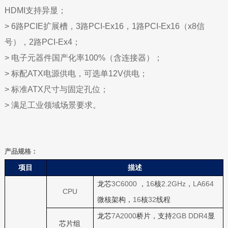
HDMI支持异显；
>
6路PCIE扩展槽，3路PCI-Ex16，1路PCI-Ex16（x8信
号），2路PCI-Ex4；
>
电子元器件国产化率100%（含连接器）；
>
标配ATX电源供电，可选单12V供电；
>
标准ATX尺寸与固定孔位；
>
满足工业领域场景要求。
产品规格：
项目
描述
3C6000
16
2.2GHz
LA664
龙芯
，
核
，
CPU
16
32
微核架构，
核
线程
7A2000
2GB DDR4
龙芯
桥片，支持
显
芯片组