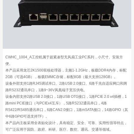
CWHC_1004_A工控机属于超紧凑型无风扇工业PC系列，小尺寸、安装方
便。
本产品采用龙芯2K1500双核处理器，主频1-1.2GHz，板载DDR4内存，标配
2GB（可选4GB），板载EMMC存储，标配8GB（最大支持128GB）。
设备外部支持1路RJ45调试串口、2路USB 2.0接口、6路千兆自适应网口和两
路RS232通讯串口，1路9~36V凤凰端子宽压供电。
设备内部支持2路USB 2.0接口，1路USB OTG接口，1路PCIE 2.0 x4插槽，1
路mini PCIE接口（与PCIEx4互斥），5路RS232通讯串口，4路
RS422/RS485通讯串口，6路CAN2.0接口，1路mSATA接口，14路GPIO（其
中6路GPIO可选支持TF）。
本产品内主板采用全表贴化设计，具有稳定、安全、可靠、实用性强等特点，
可广泛应用于国防、政府、科研、医疗、数控、通讯、交通等领域。