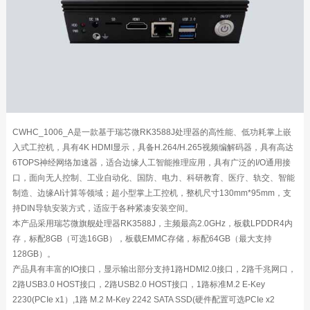
CWHC_1006_A是一款基于瑞芯微RK3588J处理器的高性能、低功耗掌上嵌
入式工控机，具有4K HDMI显示，具备H.264/H.265视频编解码器，具有高达
6TOPS神经网络加速器，适合边缘人工智能推理应用，具有广泛的I/O通用接
口，面向无人控制、工业自动化、国防、电力、科研教育、医疗、轨交、智能
制造、边缘AI计算等领域；超小型掌上工控机，整机尺寸130mm*95mm，支
持DIN导轨安装方式，适应于各种紧凑安装空间。
本产品采用瑞芯微旗舰处理器RK3588J，主频最高2.0GHz，板载LPDDR4内
存，标配8GB（可选16GB），板载EMMC存储，标配64GB（最大支持
128GB）。
产品具有丰富的IO接口，显示输出部分支持1路HDMI2.0接口，2路千兆网口，
2路USB3.0 HOST接口，2路USB2.0 HOST接口，1路标准M.2 E-Key
2230(PCIe x1）,1路 M.2 M-Key 2242 SATA SSD(硬件配置可选PCIe x2