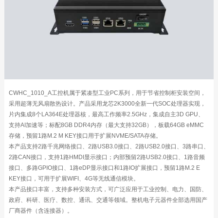
CWHC_1010_A工控机属于紧凑型工业PC系列，用于节省控制柜安装空间，
采用超薄无风扇散热设计。产品采用龙芯2K3000全新一代SOC处理器实现，
片内集成8个LA364E处理器核，最高工作频率2.5GHz，集成自主3D GPU、
支持AI加速等；标配8GB DDR4内存（最大支持32GB），板载64GB eMMC
存储，预留1路M.2 M KEY接口用于扩展NVME/SATA存储。
本产品支持2路千兆网络接口、2路USB3.0接口、2路USB2.0接口、3路串口、
2路CAN接口，支持1路HMDI显示接口；内部预留2路USB2.0接口、1路音频
接口、多路GPIO接口、1路eDP显示接口和1路IO扩展接口，预留1路M.2 E
KEY接口，可用于扩展WIFI、4G等无线通信模块。
本产品接口丰富，支持多种安装方式，可广泛应用于工业控制、电力、国防、
政府、科研、医疗、数控、通讯、交通等领域。整机电子元器件全部选用国产
厂商器件（含连接器）。