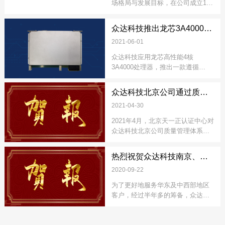
场格局与发展目标，在公司成立10
年之际，众达发布了最新版企业标
识。
众达科技推出龙芯3A4000全国产6U VPX
2021-06-01
众达科技应用龙芯高性能4核
3A4000处理器，推出一款遵循
VITA46.0规范的全国产6U VPX板
卡。
众达科技北京公司通过质量管理体系监督审核
2021-04-30
2021年4月，北京天一正认证中心对
众达科技北京公司质量管理体系进
行了监督审核，审核组同意保持公
司质量管理体系认证资格。
热烈祝贺众达科技南京、西安办事处成立
2020-09-22
为了更好地服务华东及中西部地区
客户，经过半年多的筹备，众达科
技南京、西安办事处正式成立。