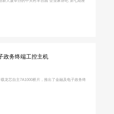
在创新大厦举办的中关村丰台园“企业家讲吧”第七期座
子政务终端工控主机
搭载龙芯自主7A1000桥片，推出了金融及电子政务终