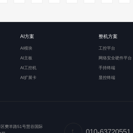
AI方案
整机方案
AI模块
工控平台
AI主板
网络安全硬件平台
AI工控机
手持终端
AI扩展卡
显控终端
区樊羊路51号慧谷国际
010-63720551