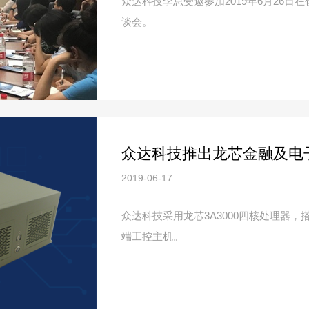
众达科技李总受邀参加2019年6月26日
谈会。
众达科技推出龙芯金融及电
2019-06-17
众达科技采用龙芯3A3000四核处理器，
端工控主机。