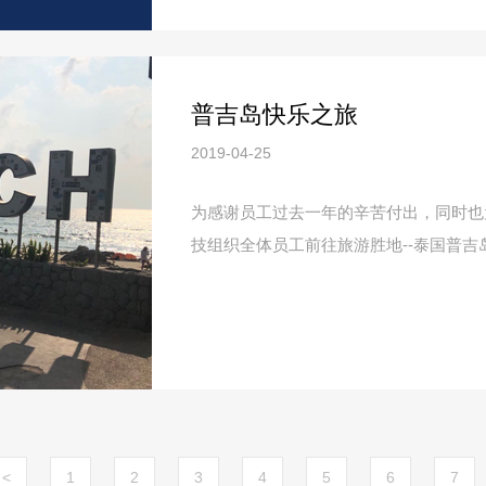
普吉岛快乐之旅
2019-04-25
为感谢员工过去一年的辛苦付出，同时也为
技组织全体员工前往旅游胜地--泰国普吉
<
1
2
3
4
5
6
7